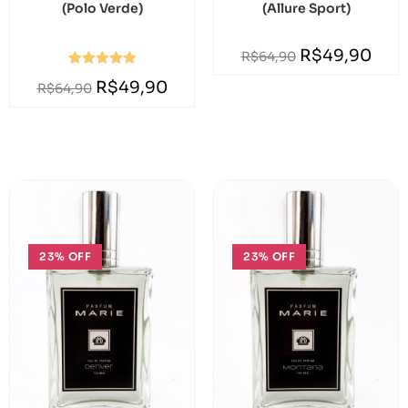
(Polo Verde)
(Allure Sport)
R$
49,90
R$
64,90
Avaliação
R$
49,90
R$
64,90
5.00
de 5
23% OFF
23% OFF