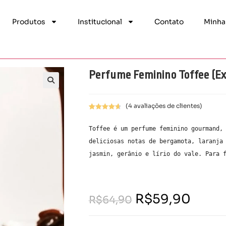
Produtos
Institucional
Contato
Minha
Perfume Feminino Toffee (Ex
(
4
avaliações de clientes)
Avaliado
4
como
4.75
Toffee é um perfume feminino gourmand, 
de 5, com
deliciosas notas de bergamota, laranja 
baseado
jasmin, gerânio e lírio do vale. Para 
em
avaliações
de clientes
R$
59,90
R$
64,90