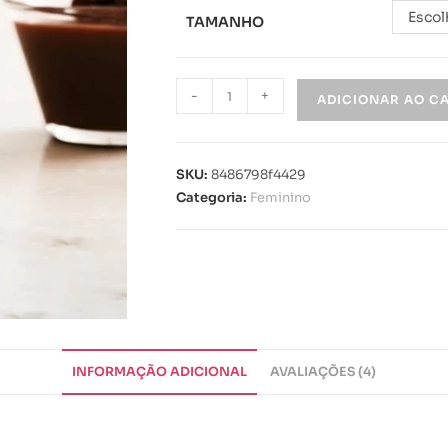
Escol
TAMANHO
-
+
ADICIONAR AO C
SKU:
8486798f4429
Categoria:
Feminino
INFORMAÇÃO ADICIONAL
AVALIAÇÕES (4)