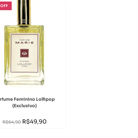
 OFF
rfume Feminino Lollipop
(Exclusivo)
R$
49,90
R$
64,90