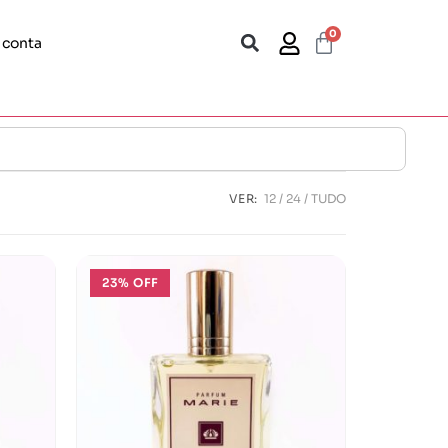
0
 conta
VER:
12
24
TUDO
23% OFF