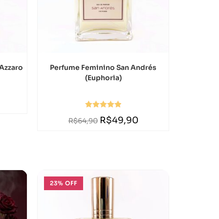
Azzaro
Perfume Feminino San Andrés
(Euphoria)
Avaliação
R$
49,90
R$
64,90
5.00
de 5
23% OFF