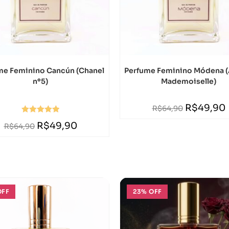
me Feminino Cancún (Chanel
Perfume Feminino Módena (
nº5)
Mademoiselle)
R$
49,90
R$
64,90
Avaliação
R$
49,90
R$
64,90
5.00
de 5
OFF
23% OFF