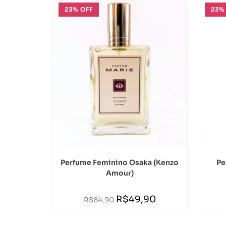
23% OFF
23%
Perfume Feminino Osaka (Kenzo
Pe
Amour)
R$
49,90
R$
64,90