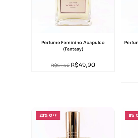
Perfume Feminino Acapulco
Perfu
(Fantasy)
R$
49,90
R$
64,90
23% OFF
8% 