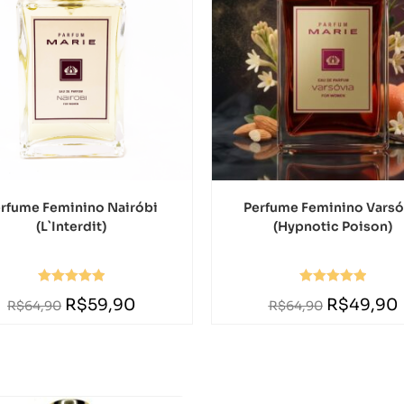
rfume Feminino Nairóbi
Perfume Feminino Varsó
(L`Interdit)
(Hypnotic Poison)
Avaliação
Avaliação
R$
59,90
R$
49,90
R$
64,90
R$
64,90
5.00
de 5
5.00
de 5