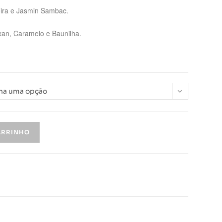
eira e Jasmin Sambac.
xan, Caramelo e Baunilha.
ha uma opção
ARRINHO