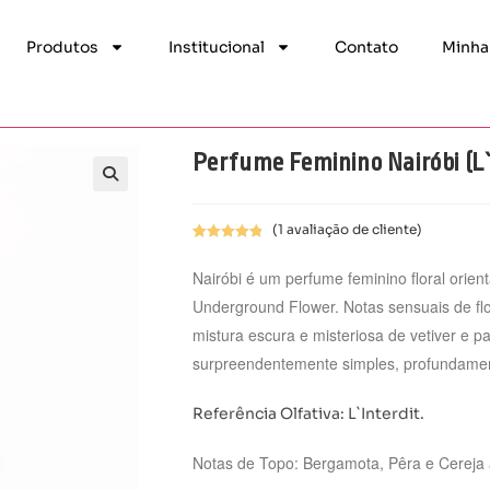
Produtos
Institucional
Contato
Minha
Perfume Feminino Nairóbi (L`
(
1
avaliação de cliente)
Avaliado
1
como
5.00
Nairóbi é um perfume feminino floral orient
de 5, com
Underground Flower. Notas sensuais de flo
baseado em
mistura escura e misteriosa de vetiver e 
avaliação de
cliente
surpreendentemente simples, profundamen
Referência Olfativa: L`Interdit.
Notas de Topo: Bergamota, Pêra e Cereja