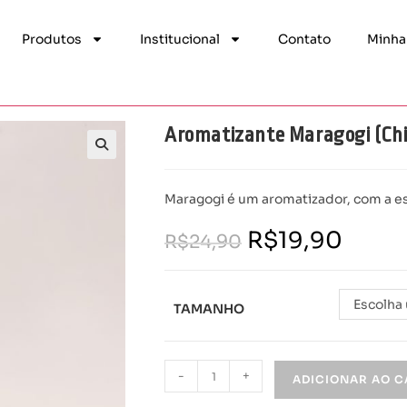
Produtos
Institucional
Contato
Minha
Aromatizante Maragogi (Chic
Maragogi é um aromatizador, com a essê
R$
19,90
R$
24,90
Escolha
TAMANHO
-
+
ADICIONAR AO 