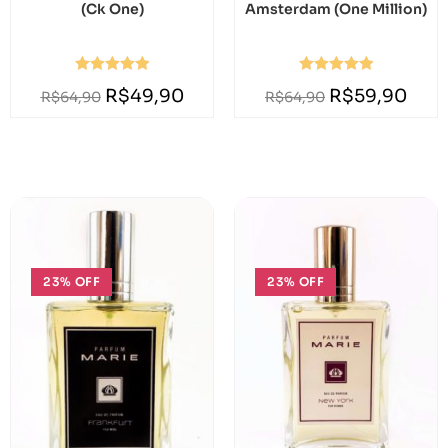
(Ck One)
Amsterdam (One Million)
Avaliação
Avaliação
R$
49,90
R$
59,90
R$
64,90
R$
64,90
5.00
de 5
5.00
de 5
23% OFF
23% OFF