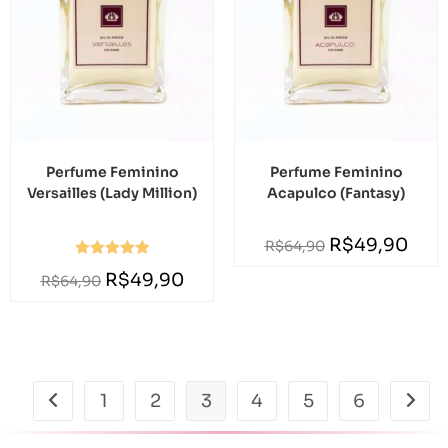
Perfume Feminino
Perfume Feminino
Versailles (Lady Million)
Acapulco (Fantasy)
R$
49,90
R$
64,90
Avaliação
R$
49,90
R$
64,90
5.00
de 5
1
2
3
4
5
6