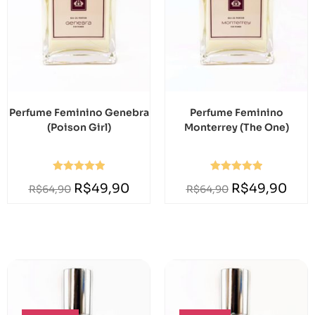
Perfume Feminino Genebra
Perfume Feminino
(Poison Girl)
Monterrey (The One)
Avaliação
Avaliação
R$
49,90
R$
49,90
R$
64,90
R$
64,90
5.00
de 5
5.00
de 5